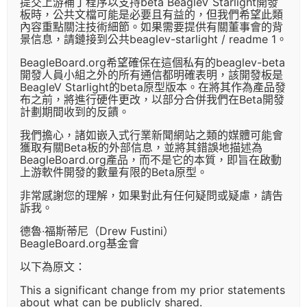
提交上游補丁程序以支持beta BeagleV Starlight開發
板時，公共文檔可能是必要且有益的，但我們希望此類
內容重點關注技術細節。如果需要提供有關董事會的背
景信息，請鏈接到公共beaglev-starlight / readme 1。
BeagleBoard.org希望確保在這個私有的beaglev-beta
開發人員小組之外的所有通信都明確表明，該開發板是
BeagleV Starlight的beta原型版本。在將其作為產品發
布之前，將進行硬件更改，以部分合併我們在Beta開發
計劃期間收到的反饋。
我們擔心，諸如嵌入式行業新聞網站之類的媒體可能會
獲取有關Beta板的外部信息，並將其錯誤地描述為
BeagleBoard.org產品，而不是它的本質，即旨在啟動
上游軟件開發的數量有限的Beta原型。
非常感謝您的理解，如果對此有任何疑問或疑慮，請告
訴我。
德魯·福斯蒂尼（Drew Fustini）
BeagleBoard.org基金會
以下為原文：
This a significant change from my prior statements
about what can be publicly shared.