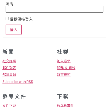
密碼:
讓我保持登入
登入
新 聞
社 群
社交媒體
加入我們
郵件列表
服務 ＆ 訓練
部落星球
發言規範
Subscribe with RSS
參 考 文 件
下 載
文件下載
楓葉板套件