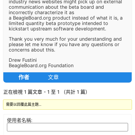
industry news websites might pick up on external
communication about the beta board and
incorrectly characterize it as
a BeagleBoard.org product instead of what it is, a
limited quantity beta prototype intended to
kickstart upstream software development.
Thank you very much for your understanding and
please let me know if you have any questions or
concerns about this.
Drew Fustini
BeagleBoard.org Foundation
作者
文章
正在檢視 1 篇文章 - 1 至 1 （共計 1 篇）
需要以回覆此篇主題...
使用者名稱: