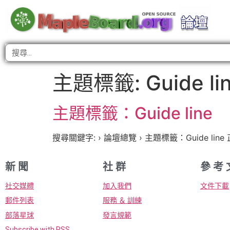
主題標籤:
Guide li
主題標籤：Guide line
搜尋關鍵字: › 論壇總覽 › 主題標籤：Guide line 
新 聞
社 群
參 考 
社交媒體
加入我們
文件下載
郵件列表
服務 ＆ 訓練
部落星球
發言規範
Subscribe with RSS