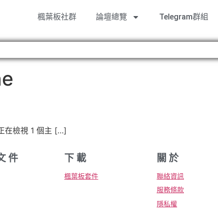
楓葉板社群
論壇總覽
Telegram群組
ne
正在檢視 1 個主 […]
文 件
下 載
關 於
楓葉板套件
聯絡資訊
服務條款
隱私權