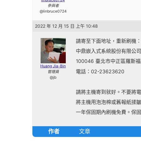
參與者
@linbruce0724
2022 年 12 月 15 日 上午 10:48
請寄至下面地址，重新刷機
中鼎嵌入式系統股份有限公
100046 臺北市中正區羅斯福
Huang Jia-Bin
電話：02-23623620
管理員
@jb
請將主機寄到就好。不要將電
將主機用泡泡棉或舊報紙揉皺
一年保固期內刷機免費。保固
作者
文章