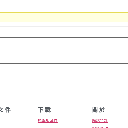
文 件
下 載
關 於
楓葉板套件
聯絡資訊