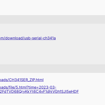
om/download/usb-serial-ch341a
oads/CH341SER_ZIP.html
ads/file/5.html?time=2023-03-
p2FdTVD68QryKkYt6C4vF1dhiVGh1SJl5eHDF