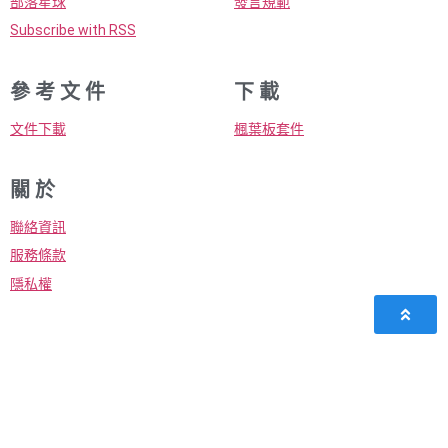
部落星球
發言規範
Subscribe with RSS
參 考 文 件
下 載
文件下載
楓葉板套件
關 於
聯絡資訊
服務條款
隱私權