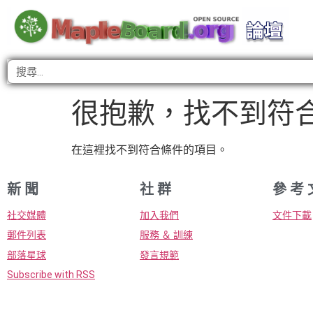
很抱歉，找不到符
在這裡找不到符合條件的項目。
新 聞
社 群
參 考 
社交媒體
加入我們
文件下載
郵件列表
服務 ＆ 訓練
部落星球
發言規範
Subscribe with RSS