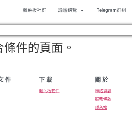
楓葉板社群
論壇總覽
Telegram群組
合條件的頁面。
文 件
下 載
關 於
楓葉板套件
聯絡資訊
服務條款
隱私權