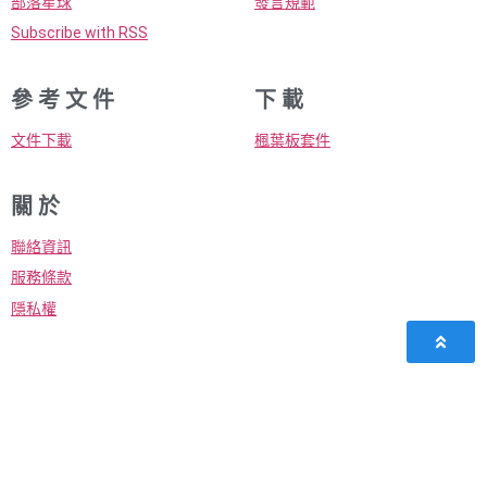
部落星球
發言規範
Subscribe with RSS
參 考 文 件
下 載
文件下載
楓葉板套件
關 於
聯絡資訊
服務條款
隱私權