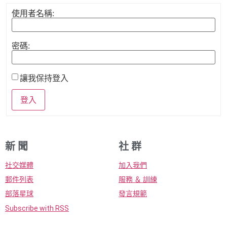
使用者名稱:
密碼:
讓我保持登入
登入
新 聞
社 群
社交媒體
加入我們
郵件列表
服務 ＆ 訓練
部落星球
發言規範
Subscribe with RSS