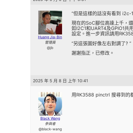
“但是這樣的話沒有看到 i2c-1 跟
現在的SoC腳位高達上千，
如I2C1和UART4及GPIO
設定。進一步資訊請用RK3588 
Huang Jia-Bin
管理員
“另這張圖好像左右對調了? ”
@jb
謝謝指正，已修改。
2025 年 5 月 8 日 上午 10:41
用RK3588 pinctrl 搜尋到
Black Wang
參與者
@black-wang