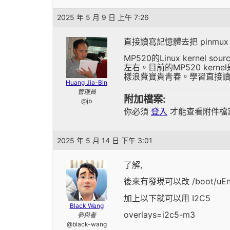
2025 年 5 月 9 日 上午 7:26
直接讀寫記憶體去把 pinmu
MP520的Linux kernel 
左右。目前的MP520 kern
樣浪費寶貴青春。學習直接讀寫
Huang Jia-Bin
管理員
附加檔案:
@jb
你必須
登入
才能查看附件檔
2025 年 5 月 14 日 下午 3:01
了解,
後來有發現可以改 /boot/uEnv
加上以下就可以用 I2C5
Black Wang
overlays=i2c5-m3
參與者
@black-wang