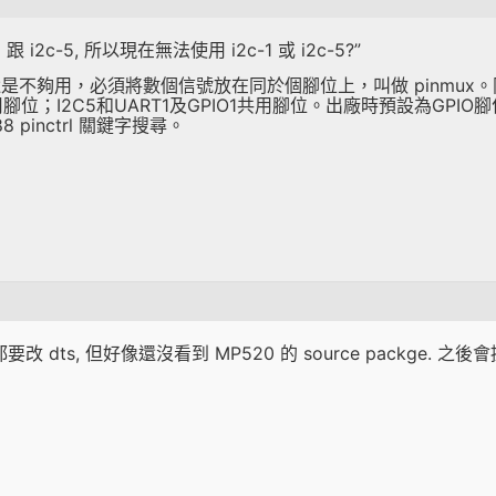
 i2c-5, 所以現在無法使用 i2c-1 或 i2c-5?”
還是不夠用，必須將數個信號放在同於個腳位上，叫做 pinmu
1共用腳位；I2C5和UART1及GPIO1共用腳位。出廠時預設為GPI
pinctrl 關鍵字搜尋。
的都要改 dts, 但好像還沒看到 MP520 的 source packge. 之後