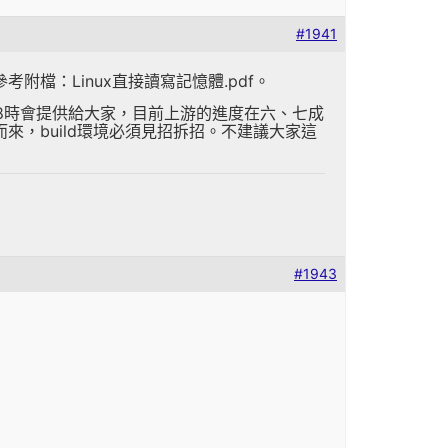
#1941
附檔：Linux直接讀寫記憶體.pdf。
完整支援 RK3588時會提供給大家，目前上游的進度在六、七成
）修改而來，build環境必須見招拆招。不建議大家這
#1943