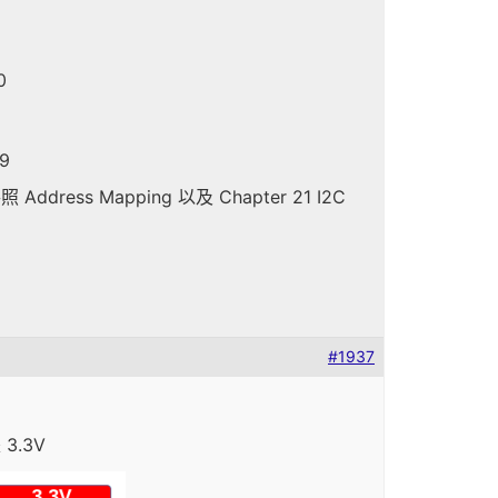
0
-9
Address Mapping 以及 Chapter 21 I2C
#1937
3.3V