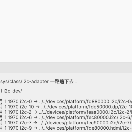
 /sys/class/i2c-adapter 一路追下去：
l i2c-dev/
月 1 1970 i2c-0 -> ../../devices/platform/fd880000.i2c/i2c-0
月 1 1970 i2c-10 -> ../../devices/platform/fde50000.dp/i2c-1
 1 1970 i2c-2 -> ../../devices/platform/feaa0000.i2c/i2c-2/
 1 1970 i2c-6 -> ../../devices/platform/fec80000.i2c/i2c-6
 1 1970 i2c-7 -> ../../devices/platform/fec90000.i2c/i2c-7
月 1 1970 i2c-9 -> ../../devices/platform/fde80000.hdmi/i2c