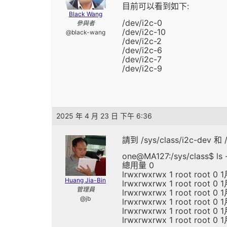
目前可以看到如下:
Black Wang
/dev/i2c-0
參與者
/dev/i2c-10
@black-wang
/dev/i2c-2
/dev/i2c-6
/dev/i2c-7
/dev/i2c-9
2025 年 4 月 23 日 下午 6:36
請到 /sys/class/i2c-dev 和
one@MA127:/sys/class$ ls -
總用量 0
lrwxrwxrwx 1 root root 0 1
Huang Jia-Bin
lrwxrwxrwx 1 root root 0 1
管理員
lrwxrwxrwx 1 root root 0 1月
@jb
lrwxrwxrwx 1 root root 0 1月
lrwxrwxrwx 1 root root 0 1月
lrwxrwxrwx 1 root root 0 1