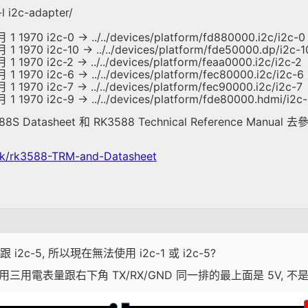
l i2c-adapter/
 1 1970 i2c-0 -> ../../devices/platform/fd880000.i2c/i2c-0
月 1 1970 i2c-10 -> ../../devices/platform/fde50000.dp/i2c-1
 1 1970 i2c-2 -> ../../devices/platform/feaa0000.i2c/i2c-2
 1 1970 i2c-6 -> ../../devices/platform/fec80000.i2c/i2c-6
 1 1970 i2c-7 -> ../../devices/platform/fec90000.i2c/i2c-7
月 1 1970 i2c-9 -> ../../devices/platform/fde80000.hdmi/i2c
tasheet 和 RK3588 Technical Reference Manual 去參照 
Tek/rk3588-TRM-and-Datasheet
i2c-5, 所以現在無法使用 i2c-1 或 i2c-5?
用電表量跟右下角 TX/RX/GND 同一排的最上面是 5V, 不是 