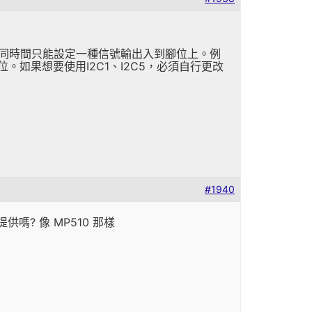
x。同時間只能設定一種信號輸出入到腳位上。例
O腳位。如果想要使用I2C1、I2C5，必須自行更改
#1940
會提供嗎? 像 MP510 那樣