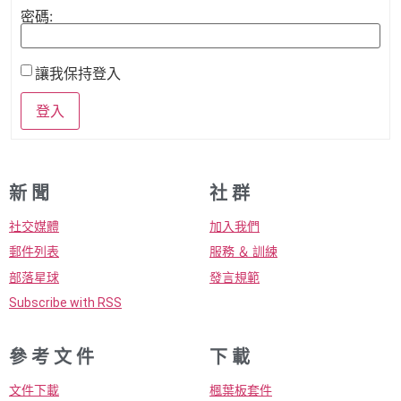
密碼:
讓我保持登入
登入
新 聞
社 群
社交媒體
加入我們
郵件列表
服務 ＆ 訓練
部落星球
發言規範
Subscribe with RSS
參 考 文 件
下 載
文件下載
楓葉板套件