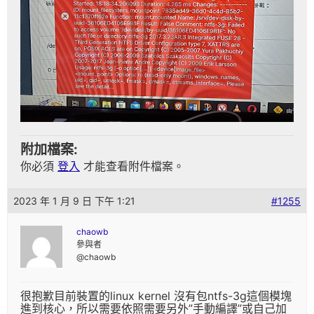
附加檔案:
你必須
登入
才能查看附件檔案。
2023 年 1 月 9 日 下午 1:21
#1255
chaowb
參與者
@chaowb
很抱歉目前裝置的linux kernel 沒有包ntfs-3g這個模塊
進到核心，所以需要依照需要另外”手動編譯”或自己加