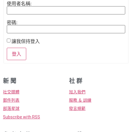
使用者名稱:
密碼:
讓我保持登入
登入
新 聞
社 群
社交媒體
加入我們
郵件列表
服務 ＆ 訓練
部落星球
發言規範
Subscribe with RSS