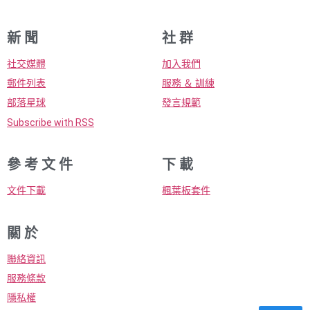
新 聞
社 群
社交媒體
加入我們
郵件列表
服務 ＆ 訓練
部落星球
發言規範
Subscribe with RSS
參 考 文 件
下 載
文件下載
楓葉板套件
關 於
聯絡資訊
服務條款
隱私權