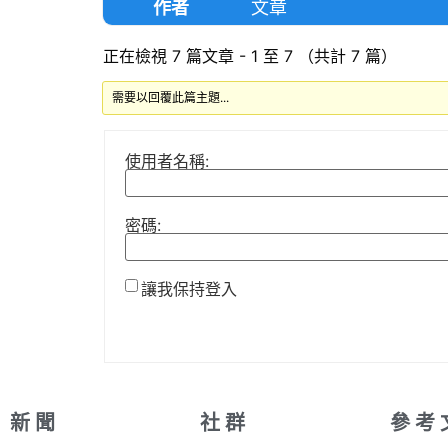
作者
文章
正在檢視 7 篇文章 - 1 至 7 （共計 7 篇）
需要以回覆此篇主題...
使用者名稱:
密碼:
讓我保持登入
新 聞
社 群
參 考 