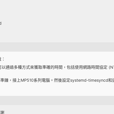
d
說：
yncd）可以通過多種方式來獲取準確的時間，包括使用網路時間協定 
鐘，接上MP510系列電腦。然後設定systemd-timesync
謝謝