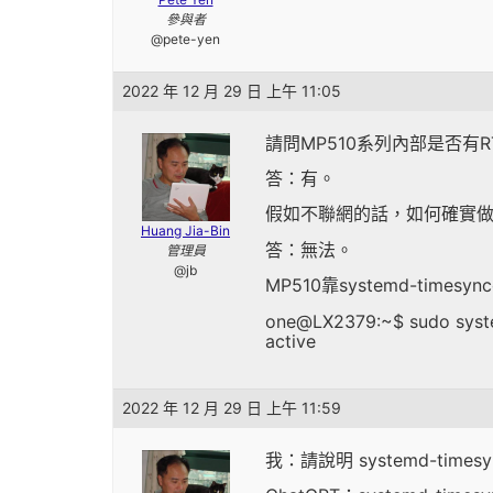
參與者
@pete-yen
2022 年 12 月 29 日 上午 11:05
請問MP510系列內部是否有R
答：有。
假如不聯網的話，如何確實
Huang Jia-Bin
答：無法。
管理員
@jb
MP510靠systemd-t
one@LX2379:~$ sudo syste
active
2022 年 12 月 29 日 上午 11:59
我：請說明 systemd-times