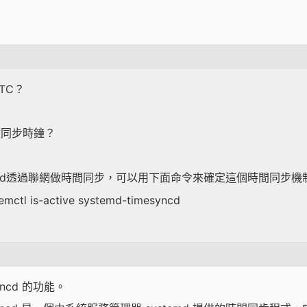
TC？
做同步時鐘？
imesyncd透過聯網做時間同步，可以用下面命令來確定這個時間同步
mctl is-active systemd-timesyncd
yncd 的功能。