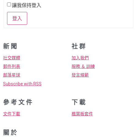
讓我保持登入
登入
新 聞
社 群
社交媒體
加入我們
郵件列表
服務 ＆ 訓練
部落星球
發言規範
Subscribe with RSS
參 考 文 件
下 載
文件下載
楓葉板套件
關 於