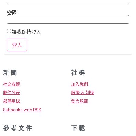
密碼:
讓我保持登入
登入
新 聞
社 群
社交媒體
加入我們
郵件列表
服務 ＆ 訓練
部落星球
發言規範
Subscribe with RSS
參 考 文 件
下 載