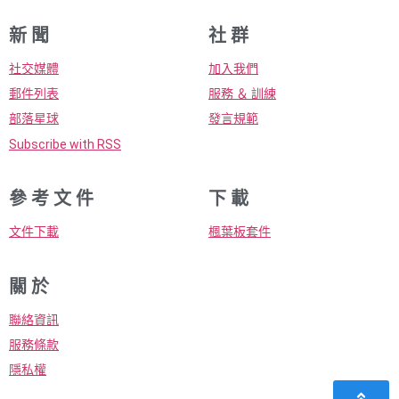
新 聞
社 群
社交媒體
加入我們
郵件列表
服務 ＆ 訓練
部落星球
發言規範
Subscribe with RSS
參 考 文 件
下 載
文件下載
楓葉板套件
關 於
聯絡資訊
服務條款
隱私權