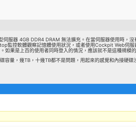
Linux 微型伺服器 4GB DDR4 DRAM 無法擴充。在當伺服器
op監控軟體觀察記憶體使用狀況，或者使用Cockpit Web
用。如果是上百的使用者同時登入的情況，應該就不是這種規模
充硬碟容量，幾TB，十幾TB都不是問題，用起來的感覺和內接硬碟