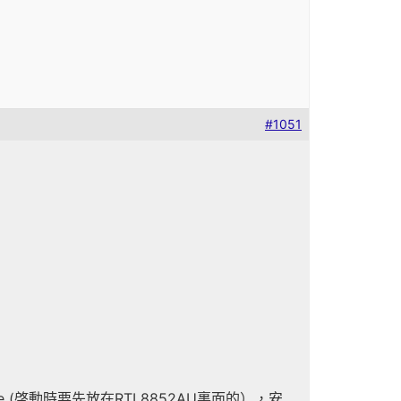
#1051
are (啓動時要先放在RTL8852AU裏面的），安