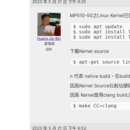
2023 年 5 月 21 日 下午 9:25
MP510-50之Linux Kernel
$ sudo apt update

$ sudo apt install l
Huang Jia-Bin
管理員
@jb
下載Kernel source
n 代表 native build，在bu
因爲Kernel Source比
因爲 Kernel是用clang bu
2023 年 5 月 21 日 下午 9:52