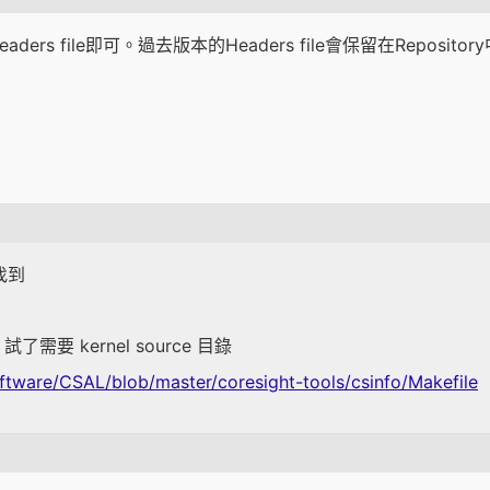
ers file即可。過去版本的Headers file會保留在Repositor
以找到
iver 試了需要 kernel source 目錄
ftware/CSAL/blob/master/coresight-tools/csinfo/Makefile