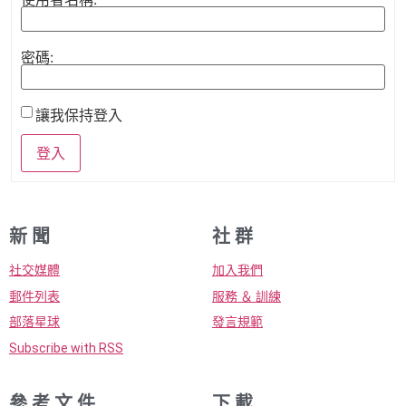
密碼:
讓我保持登入
登入
新 聞
社 群
社交媒體
加入我們
郵件列表
服務 ＆ 訓練
部落星球
發言規範
Subscribe with RSS
參 考 文 件
下 載