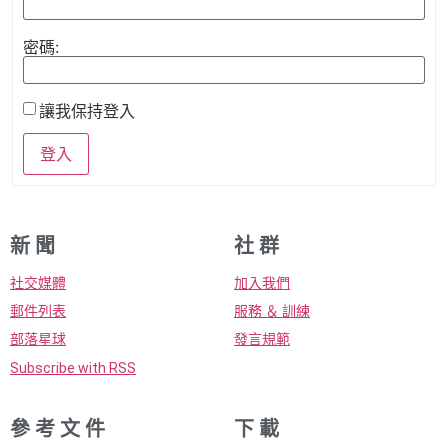
密碼:
讓我保持登入
登入
新 聞
社 群
社交媒體
加入我們
郵件列表
服務 ＆ 訓練
部落星球
發言規範
Subscribe with RSS
參 考 文 件
下 載