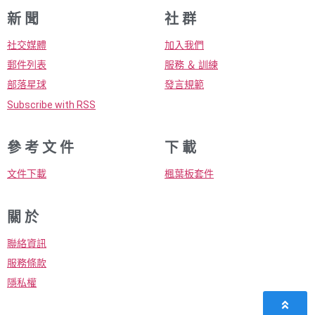
新 聞
社 群
社交媒體
加入我們
郵件列表
服務 ＆ 訓練
部落星球
發言規範
Subscribe with RSS
參 考 文 件
下 載
文件下載
楓葉板套件
關 於
聯絡資訊
服務條款
隱私權