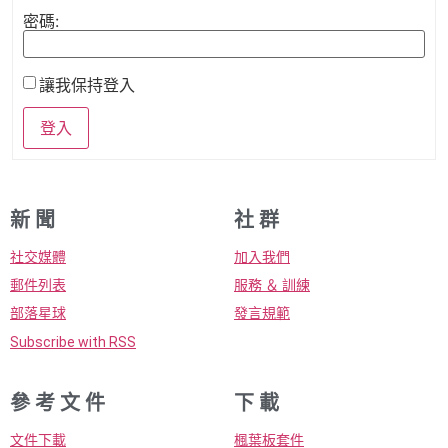
密碼:
讓我保持登入
登入
新 聞
社 群
社交媒體
加入我們
郵件列表
服務 ＆ 訓練
部落星球
發言規範
Subscribe with RSS
參 考 文 件
下 載
文件下載
楓葉板套件