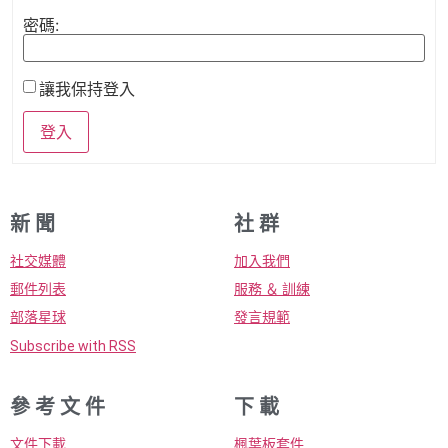
密碼:
讓我保持登入
登入
新 聞
社 群
社交媒體
加入我們
郵件列表
服務 ＆ 訓練
部落星球
發言規範
Subscribe with RSS
參 考 文 件
下 載
文件下載
楓葉板套件