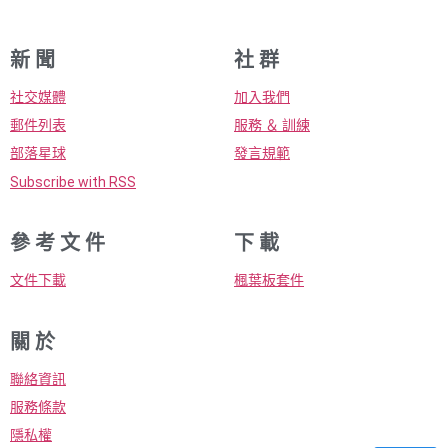
新 聞
社 群
社交媒體
加入我們
郵件列表
服務 ＆ 訓練
部落星球
發言規範
Subscribe with RSS
參 考 文 件
下 載
文件下載
楓葉板套件
關 於
聯絡資訊
服務條款
隱私權