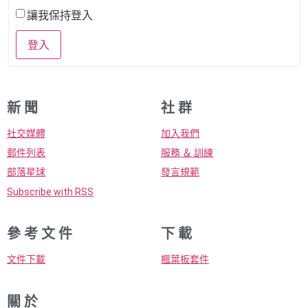
讓我保持登入
登入
新 聞
社 群
社交媒體
加入我們
郵件列表
服務 ＆ 訓練
部落星球
發言規範
Subscribe with RSS
參 考 文 件
下 載
文件下載
楓葉板套件
關 於