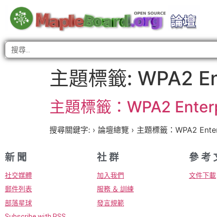
主題標籤:
WPA2 En
主題標籤：WPA2 Enterp
搜尋關鍵字: › 論壇總覽 › 主題標籤：WPA2 Enterp
新 聞
社 群
參 考 
社交媒體
加入我們
文件下載
郵件列表
服務 ＆ 訓練
部落星球
發言規範
Subscribe with RSS