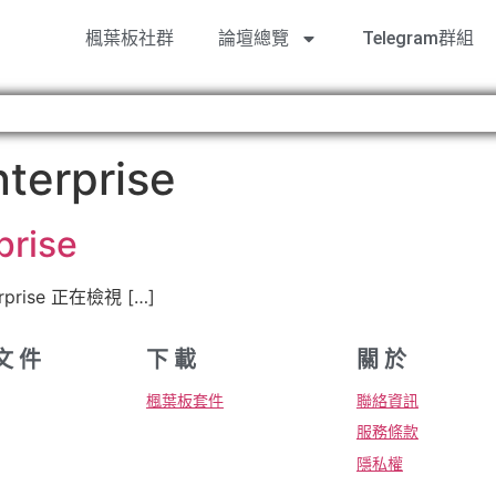
楓葉板社群
論壇總覽
Telegram群組
terprise
rise
rise 正在檢視 […]
文 件
下 載
關 於
楓葉板套件
聯絡資訊
服務條款
隱私權