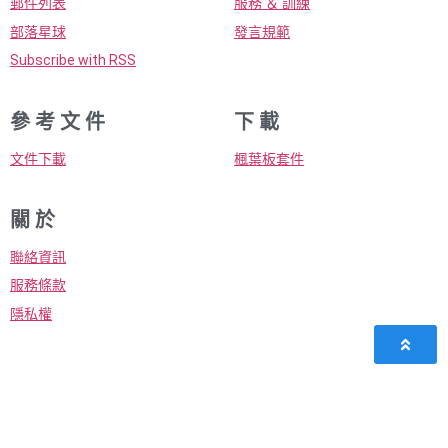
郵件列表
服務 ＆ 訓練
部落星球
發言規範
Subscribe with RSS
參 考 文 件
下 載
文件下載
楓葉板套件
關 於
聯絡資訊
服務條款
隱私權