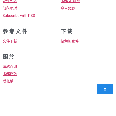
郵件列表
服務 ＆ 訓練
部落星球
發言規範
Subscribe with RSS
參 考 文 件
下 載
文件下載
楓葉板套件
關 於
聯絡資訊
服務條款
隱私權