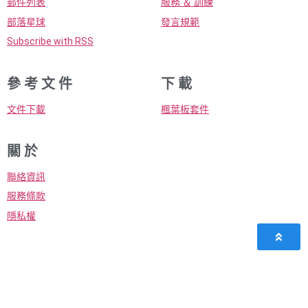
郵件列表
服務 ＆ 訓練
部落星球
發言規範
Subscribe with RSS
參 考 文 件
下 載
文件下載
楓葉板套件
關 於
聯絡資訊
服務條款
隱私權