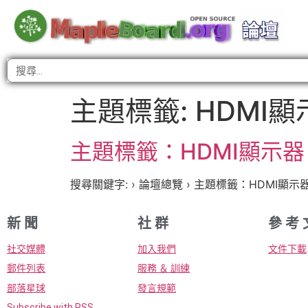
主題標籤:
HDMI顯
主題標籤：HDMI顯示器 
搜尋關鍵字: › 論壇總覽 › 主題標籤：HDMI顯示器
新 聞
社 群
參 考 
社交媒體
加入我們
文件下載
郵件列表
服務 ＆ 訓練
部落星球
發言規範
Subscribe with RSS