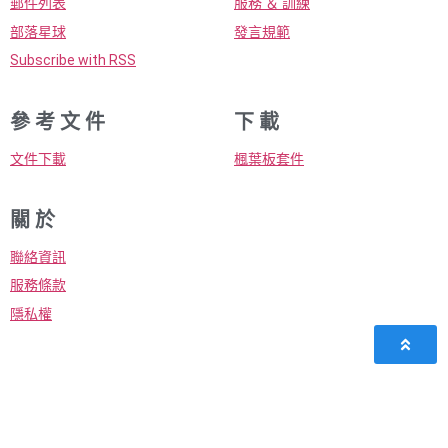
郵件列表
服務 ＆ 訓練
部落星球
發言規範
Subscribe with RSS
參 考 文 件
下 載
文件下載
楓葉板套件
關 於
聯絡資訊
服務條款
隱私權