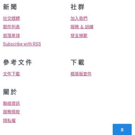
新 聞
社 群
社交媒體
加入我們
郵件列表
服務 ＆ 訓練
部落星球
發言規範
Subscribe with RSS
參 考 文 件
下 載
文件下載
楓葉板套件
關 於
聯絡資訊
服務條款
隱私權