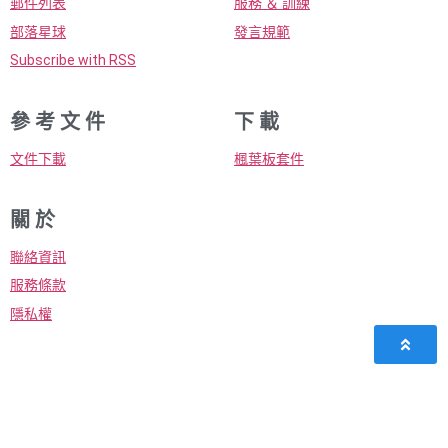
郵件列表
服務 ＆ 訓練
部落星球
發言規範
Subscribe with RSS
參 考 文 件
下 載
文件下載
楓葉板套件
關 於
聯絡資訊
服務條款
隱私權