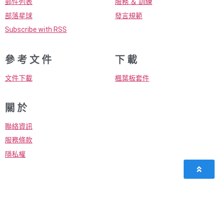
郵件列表
服務 ＆ 訓練
部落星球
發言規範
Subscribe with RSS
參 考 文 件
下 載
文件下載
楓葉板套件
關 於
聯絡資訊
服務條款
隱私權