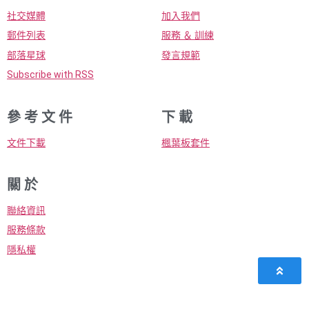
社交媒體
加入我們
郵件列表
服務 ＆ 訓練
部落星球
發言規範
Subscribe with RSS
參 考 文 件
下 載
文件下載
楓葉板套件
關 於
聯絡資訊
服務條款
隱私權