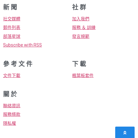
新 聞
社 群
社交媒體
加入我們
郵件列表
服務 ＆ 訓練
部落星球
發言規範
Subscribe with RSS
參 考 文 件
下 載
文件下載
楓葉板套件
關 於
聯絡資訊
服務條款
隱私權