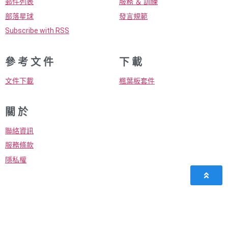
郵件列表
服務 ＆ 訓練
部落星球
發言規範
Subscribe with RSS
參 考 文 件
下 載
文件下載
楓葉板套件
關 於
聯絡資訊
服務條款
隱私權