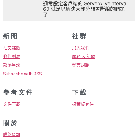
通常設定客戶端的 ServerAliveInterval
60 就足以解決大部分閒置斷線的問題
了。
新 聞
社 群
社交媒體
加入我們
郵件列表
服務 ＆ 訓練
部落星球
發言規範
Subscribe with RSS
參 考 文 件
下 載
文件下載
楓葉板套件
關 於
聯絡資訊