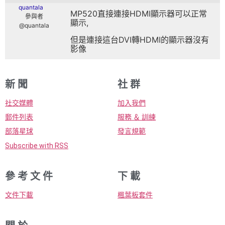
quantala
MP520直接連接HDMI顯示器可以正常
參與者
顯示,
@quantala
但是連接這台DVI轉HDMI的顯示器沒有
影像
新 聞
社 群
社交媒體
加入我們
郵件列表
服務 ＆ 訓練
部落星球
發言規範
Subscribe with RSS
參 考 文 件
下 載
文件下載
楓葉板套件