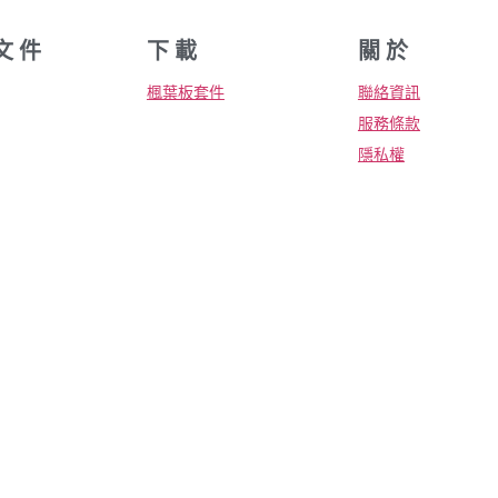
文 件
下 載
關 於
楓葉板套件
聯絡資訊
服務條款
隱私權