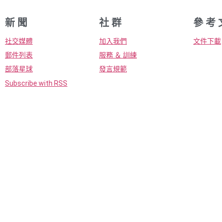
新 聞
社 群
參 考 
社交媒體
加入我們
文件下載
郵件列表
服務 ＆ 訓練
部落星球
發言規範
Subscribe with RSS