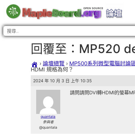
回覆至：MP520 d
›
論壇總覽
›
MP500系列微型電腦討論
HDMI 規格為何？
2024 年 10 月 3 日 上午 10:35
請問請問DVI轉HDMI的螢幕M
quantala
參與者
@quantala