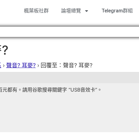
楓葉板社群
論壇總覽
Telegram群組
?
區
›
聲音? 耳麥?
›
回覆至：聲音? 耳麥?
元都有。請用谷歌搜尋關鍵字 “USB音效卡”。