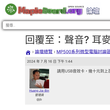
回覆至：聲音? 耳麥
›
論壇總覽
›
MP500系列微型電腦討論
2024 年 7 月 16 日 下午 1:44
請用USB音效卡，幾十元到上百
Huang Jia-Bin
管理員
@jb