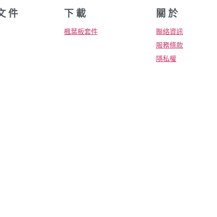
文 件
下 載
關 於
楓葉板套件
聯絡資訊
服務條款
隱私權