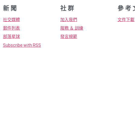
新 聞
社 群
參 考 
社交媒體
加入我們
文件下載
郵件列表
服務 ＆ 訓練
部落星球
發言規範
Subscribe with RSS