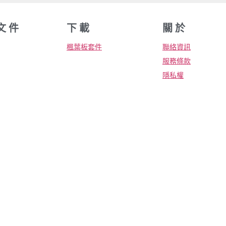
文 件
下 載
關 於
楓葉板套件
聯絡資訊
服務條款
隱私權