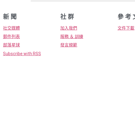
新 聞
社 群
參 考 
社交媒體
加入我們
文件下載
郵件列表
服務 ＆ 訓練
部落星球
發言規範
Subscribe with RSS