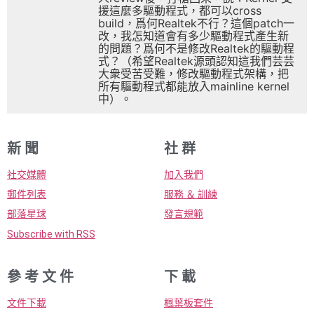
援這麼多驅動程式，都可以cross
build，爲何Realtek不行？這個patch一
改，我怎知道會有多少驅動程式產生新
的問題？爲何不是修改Realtek的驅動程
式？（希望Realtek源頭認知這我們芸芸
大衆受苦受難，修改驅動程式架構，把
所有驅動程式都能放入mainline kernel
中）。
新 聞
社 群
社交媒體
加入我們
郵件列表
服務 ＆ 訓練
部落星球
發言規範
Subscribe with RSS
參 考 文 件
下 載
文件下載
楓葉板套件