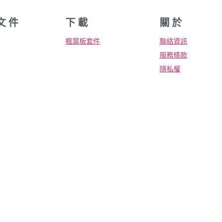
文 件
下 載
關 於
楓葉板套件
聯絡資訊
服務條款
隱私權