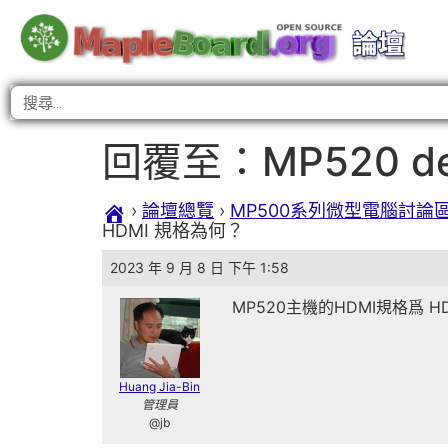
回覆至：MP520 d
›
論壇總覽
›
MP500系列微型電腦討論
HDMI 規格為何？
2023 年 9 月 8 日 下午 1:58
MP520主機的HDMI規格爲 HDMI 
Huang Jia-Bin
管理員
@jb