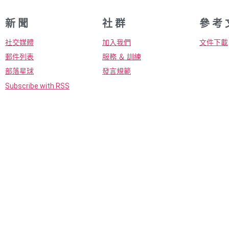
新 聞
社 群
參 考 
社交媒體
加入我們
文件下載
郵件列表
服務 ＆ 訓練
部落星球
發言規範
Subscribe with RSS