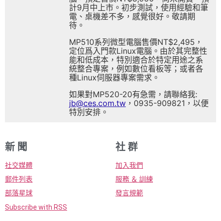
計9月中上市。初步測試，使用經驗和筆
電、桌機差不多，感覺很好。敬請期
待。
MP510系列微型電腦售價NT$2,495，
定位爲入門款Linux電腦。由於其完整性
能和低成本，特別適合於特定用途之系
統整合專案，例如數位看板等；或者各
種Linux伺服器專案需求。
如果對MP520-20有急需，請聯絡我:
jb@ces.com.tw
，0935-909821，以便
特別安排。
新 聞
社 群
社交媒體
加入我們
郵件列表
服務 ＆ 訓練
部落星球
發言規範
Subscribe with RSS