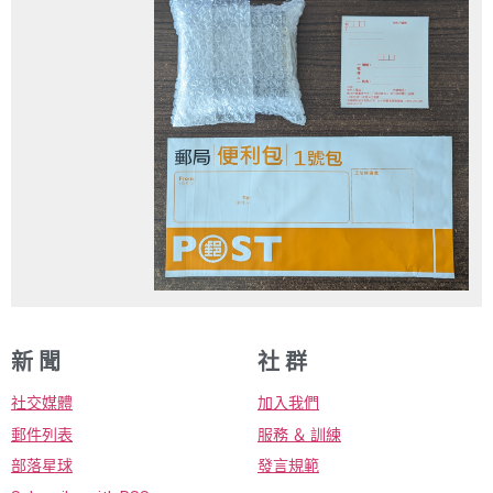
新 聞
社 群
社交媒體
加入我們
郵件列表
服務 ＆ 訓練
部落星球
發言規範