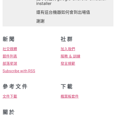
installer
還有這台機器如何會到出場值
謝謝
新 聞
社 群
社交媒體
加入我們
郵件列表
服務 ＆ 訓練
部落星球
發言規範
Subscribe with RSS
參 考 文 件
下 載
文件下載
楓葉板套件
關 於