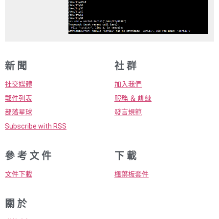
新 聞
社 群
社交媒體
加入我們
郵件列表
服務 ＆ 訓練
部落星球
發言規範
Subscribe with RSS
參 考 文 件
下 載
文件下載
楓葉板套件
關 於