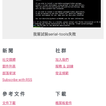
我嘗試裝serial-tools失敗
新 聞
社 群
社交媒體
加入我們
郵件列表
服務 ＆ 訓練
部落星球
發言規範
Subscribe with RSS
參 考 文 件
下 載
文件下載
楓葉板套件