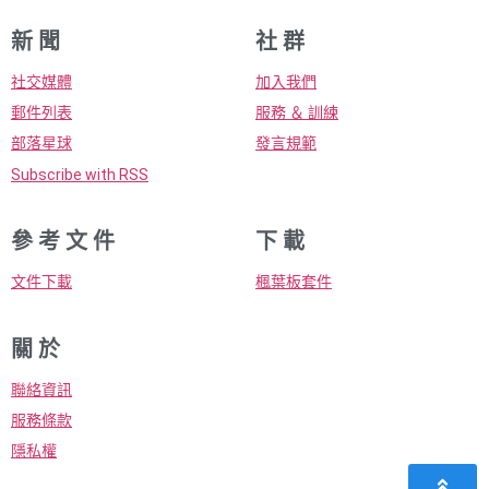
新 聞
社 群
社交媒體
加入我們
郵件列表
服務 ＆ 訓練
部落星球
發言規範
Subscribe with RSS
參 考 文 件
下 載
文件下載
楓葉板套件
關 於
聯絡資訊
服務條款
隱私權